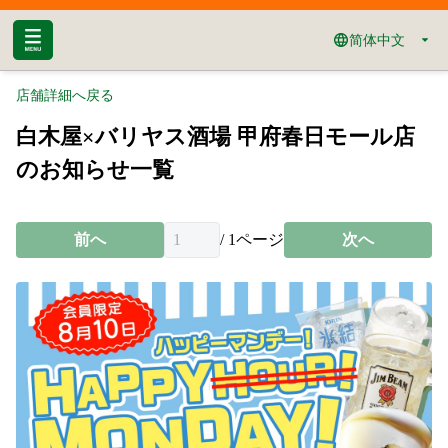
简体中文
店舗詳細へ戻る
白木屋×バリヤス酒場 甲府春日モール店
のお知らせ一覧
前へ
/
1
ページ
次へ