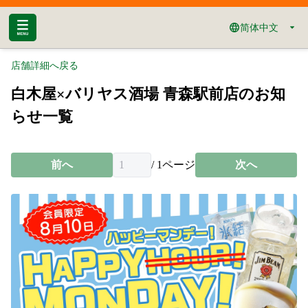
简体中文
店舗詳細へ戻る
白木屋×バリヤス酒場 青森駅前店のお知
らせ一覧
前へ
/
1
ページ
次へ